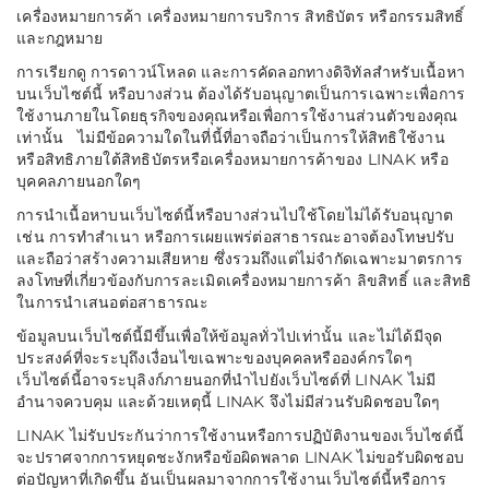
เครื่องหมายการค้า เครื่องหมายการบริการ สิทธิบัตร หรือกรรมสิทธิ์
และกฎหมาย
การเรียกดู การดาวน์โหลด และการคัดลอกทางดิจิทัลสำหรับเนื้อหา
บนเว็บไซต์นี้ หรือบางส่วน ต้องได้รับอนุญาตเป็นการเฉพาะเพื่อการ
ใช้งานภายในโดยธุรกิจของคุณหรือเพื่อการใช้งานส่วนตัวของคุณ
เท่านั้น ไม่มีข้อความใดในที่นี้ที่อาจถือว่าเป็นการให้สิทธิใช้งาน
หรือสิทธิภายใต้สิทธิบัตรหรือเครื่องหมายการค้าของ LINAK หรือ
บุคคลภายนอกใดๆ
การนำเนื้อหาบนเว็บไซต์นี้หรือบางส่วนไปใช้โดยไม่ได้รับอนุญาต
เช่น การทำสำเนา หรือการเผยแพร่ต่อสาธารณะอาจต้องโทษปรับ
และถือว่าสร้างความเสียหาย ซึ่งรวมถึงแต่ไม่จำกัดเฉพาะมาตรการ
ลงโทษที่เกี่ยวข้องกับการละเมิดเครื่องหมายการค้า ลิขสิทธิ์ และสิทธิ
ในการนำเสนอต่อสาธารณะ
ข้อมูลบนเว็บไซต์นี้มีขึ้นเพื่อให้ข้อมูลทั่วไปเท่านั้น และไม่ได้มีจุด
ประสงค์ที่จะระบุถึงเงื่อนไขเฉพาะของบุคคลหรือองค์กรใดๆ
เว็บไซต์นี้อาจระบุลิงก์ภายนอกที่นำไปยังเว็บไซต์ที่ LINAK ไม่มี
อำนาจควบคุม และด้วยเหตุนี้ LINAK จึงไม่มีส่วนรับผิดชอบใดๆ
LINAK ไม่รับประกันว่าการใช้งานหรือการปฏิบัติงานของเว็บไซต์นี้
จะปราศจากการหยุดชะงักหรือข้อผิดพลาด LINAK ไม่ขอรับผิดชอบ
ต่อปัญหาที่เกิดขึ้น อันเป็นผลมาจากการใช้งานเว็บไซต์นี้หรือการ